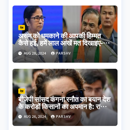
देश
असम को धमकाने की आपकी हिम्मत
कैसे हुई, हमें लाल आंखें मत दिखाइए-
हिमंत बिस्वा सरमा
AUG 28, 2024
PARSHV
देश
बीजेपी सांसद कंगना रनौत का बयान देश
के करोड़ों किसानों का अपमान है: राकेश
टिकैत
AUG 26, 2024
PARSHV