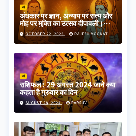
धर्म
अंधकार पर ज्ञान, अन्याय पर सत्य और
मोह पर मुक्ति का उत्सव दीपावली।
भारतीय परंपरा का यह त्योहार
OCTOBER 22, 2025
RAJESH MOONAT
आत्मप्रकाश का प्रतीक है
धर्म
राशिफल : 29 अगस्त 2024 जाने क्या
कहता है गुरुवार का दिन
AUGUST 28, 2024
PARSHV