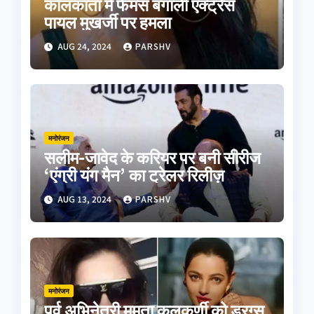
कोलकाता में फेमस बंगाली एक्ट्रेस
पायल मुखर्जी पर हमला
AUG 24, 2024
PARSHV
मनोरंजन
सलीम-जावेद के करियर पर बनी सीरीज
‘एंग्री यंग मैन’ का ट्रेलर रिलीज़
AUG 13, 2024
PARSHV
मनोरंजन
पूर्व अभिनेत्री ममता कुलकर्णी को ड्रग्स