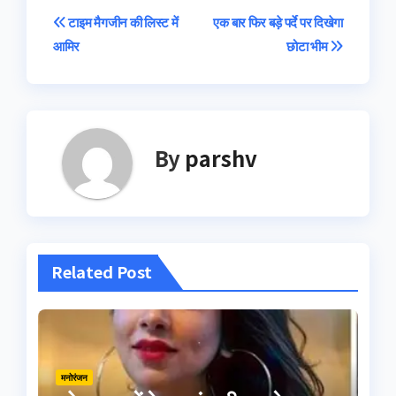
Post
टाइम मैगजीन की लिस्ट में
एक बार फिर बड़े पर्दे पर दिखेगा
आमिर
छोटा भीम
navigation
By
parshv
Related Post
मनोरंजन