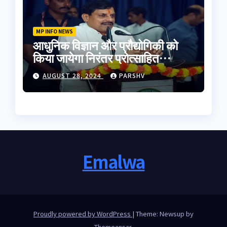
MP INFO NEWS
आधुनिक विज्ञान और प्रौद्योगिकी को
किया जायेगा निरंतर प्रोत्साहित
-मुख्यमंत्री डॉ. यादव
AUGUST 28, 2024
PARSHV
Emalwa
Proudly powered by WordPress
|
Theme: Newsup by
Themeansar
.