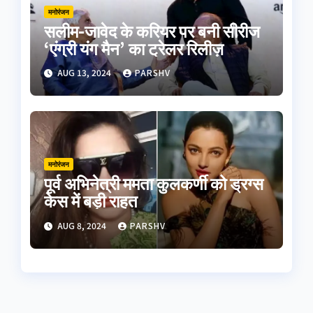
मनोरंजन
सलीम-जावेद के करियर पर बनी सीरीज
‘एंग्री यंग मैन’ का ट्रेलर रिलीज़
AUG 13, 2024
PARSHV
मनोरंजन
पूर्व अभिनेत्री ममता कुलकर्णी को ड्रग्स
केस में बड़ी राहत
AUG 8, 2024
PARSHV