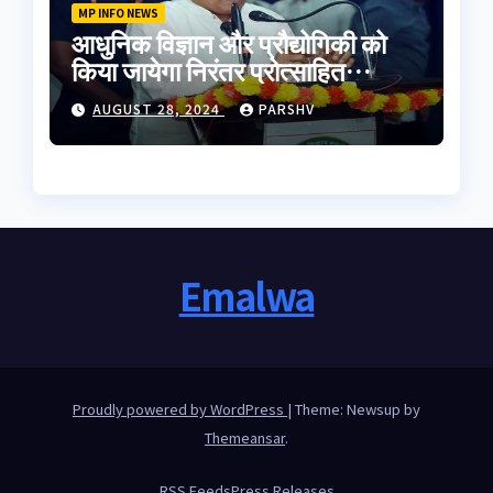
MP INFO NEWS
आधुनिक विज्ञान और प्रौद्योगिकी को
किया जायेगा निरंतर प्रोत्साहित
-मुख्यमंत्री डॉ. यादव
AUGUST 28, 2024
PARSHV
Emalwa
Proudly powered by WordPress
|
Theme: Newsup by
Themeansar
.
RSS Feeds
Press Releases