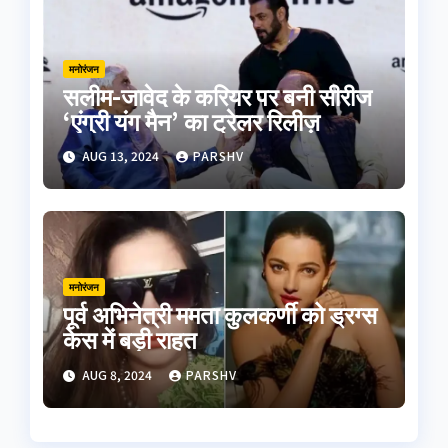
मनोरंजन
सलीम-जावेद के करियर पर बनी सीरीज
‘एंग्री यंग मैन’ का ट्रेलर रिलीज़
AUG 13, 2024
PARSHV
मनोरंजन
पूर्व अभिनेत्री ममता कुलकर्णी को ड्रग्स
केस में बड़ी राहत
AUG 8, 2024
PARSHV