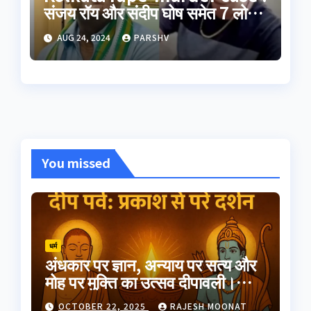
संजय रॉय और संदीप घोष समेत 7 लोगों
का पॉलीग्राफ टेस्ट जारी
AUG 24, 2024
PARSHV
You missed
धर्म
अंधकार पर ज्ञान, अन्याय पर सत्य और
मोह पर मुक्ति का उत्सव दीपावली।
भारतीय परंपरा का यह त्योहार
OCTOBER 22, 2025
RAJESH MOONAT