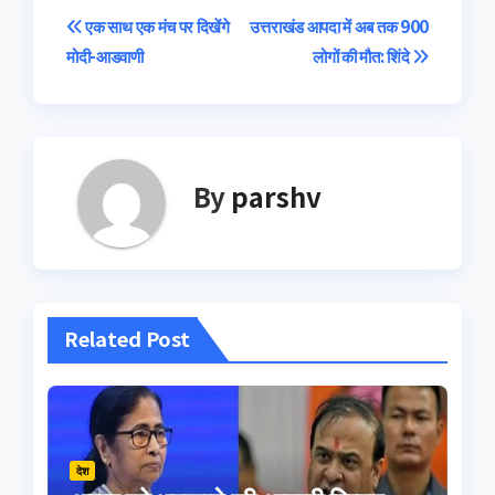
Post
एक साथ एक मंच पर दिखेंगे
उत्तराखंड आपदा में अब तक 900
मोदी-आडवाणी
लोगों की मौत: शिंदे
navigation
By
parshv
Related Post
देश