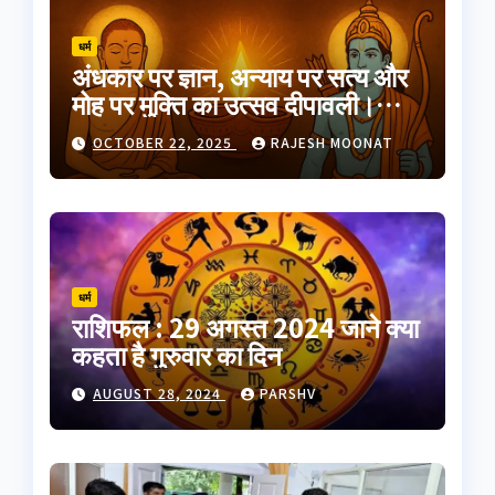
धर्म
अंधकार पर ज्ञान, अन्याय पर सत्य और
मोह पर मुक्ति का उत्सव दीपावली।
भारतीय परंपरा का यह त्योहार
OCTOBER 22, 2025
RAJESH MOONAT
आत्मप्रकाश का प्रतीक है
धर्म
राशिफल : 29 अगस्त 2024 जाने क्या
कहता है गुरुवार का दिन
AUGUST 28, 2024
PARSHV