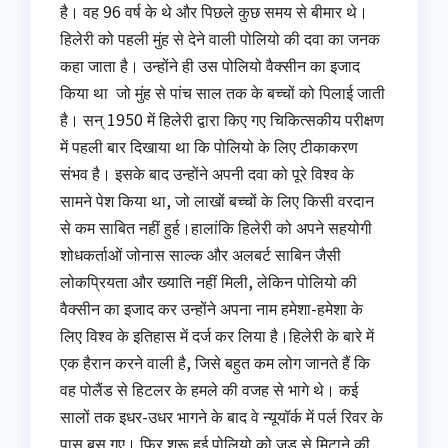
है। वह 96 वर्ष के थे और पिछले कुछ समय से बीमार थे।
हिलेरी को पहली मुंह से देने वाली पोलियो की दवा का जनक
कहा जाता है। उन्‍होंने ही उस पोलियो वैक्‍सीन का इजाद
किया था जो मुंह से पांच साल तक के बच्‍चों को पिलाई जाती
है। सन् 1950 में हिलेरी द्वारा किए गए चिकित्‍सकीय परीक्षण
में पहली बार दिखाया था कि पोलियो के लिए टीकाकरण
संभव है। इसके बाद उन्‍होंने अपनी दवा को पूरे विश्‍व के
सामने पेश किया था, जो लाखों बच्‍चों के लिए किसी वरदान
से कम साबित नहीं हुर्ह।हालांकि हिलेरी को अपने सहयोगी
शोधकर्ताओं जोनास साल्‍क और अलबर्ट साबिन जैसी
लो‍कप्रियता और ख्‍याति नहीं मिली, लेकिन पोलियो की
वैक्‍सीन का इजाद कर उन्‍होंने अपना नाम हमेशा-हमेशा के
लिए विश्‍व के इतिहास में दर्ज कर लिया है।हिलेरी के बारे में
एक हैरान करने वाली है, जिसे बहुत कम लोग जानते हैं कि
वह पोलैंड से हिटलर के हमले की वजह से भागे थे। कई
सालों तक इधर-उधर भागने के बाद वे न्यूयॉर्क में पर्ल रिवर के
पास बस गए। फिर शुरू हुई पोलियो को जड़ से मिटाने की