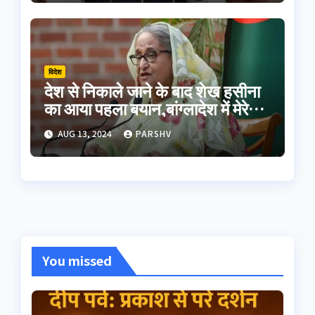
विदेश
देश से निकाले जाने के बाद शेख हसीना
का आया पहला बयान,बांग्लादेश में मेरे
पिता समेत शहीदों का हुआ अपमान
AUG 13, 2024
PARSHV
You missed