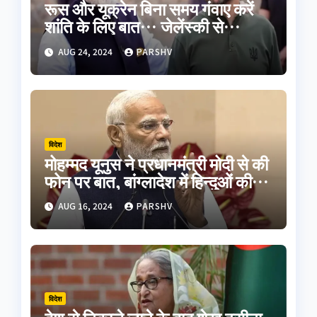
रूस और यूक्रेन बिना समय गंवाए करें
शांति के लिए बात… जेलेंस्की से
मुलाकात के बाद बोले पीएम मोदी
AUG 24, 2024
PARSHV
विदेश
मोहम्मद यूनुस ने प्रधानमंत्री मोदी से की
फोन पर बात, बांग्लादेश में हिन्दुओं की
सुरक्षा का दिलाया भरोसा
AUG 16, 2024
PARSHV
विदेश