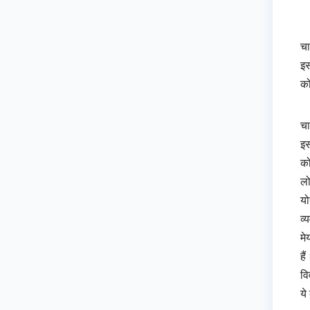
चा
इस
को
चा
इस
को
लो
यो
व्
मे
है
वि
ये