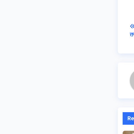
तस
Re