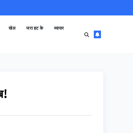
खेल
जरा हट के
व्यापार
ब!