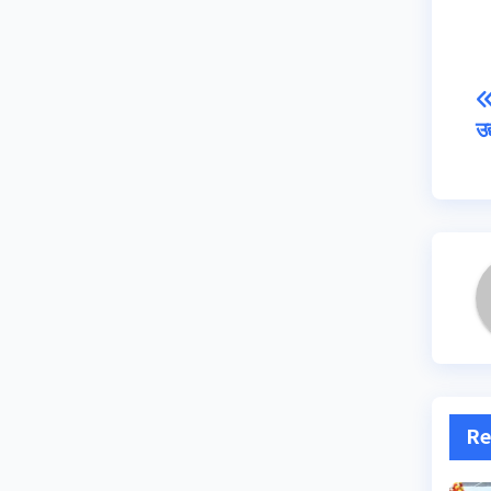
उद
Re