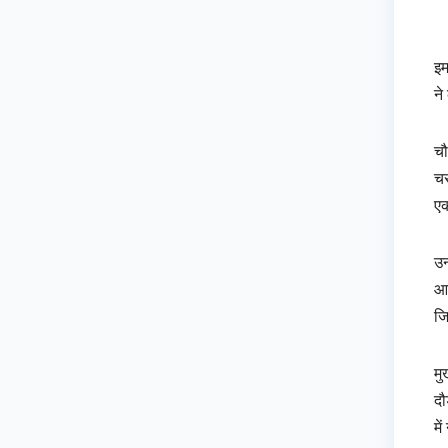
इम
ने
चौ
चर
एक
उन
आय
जि
मु
दौ
मे