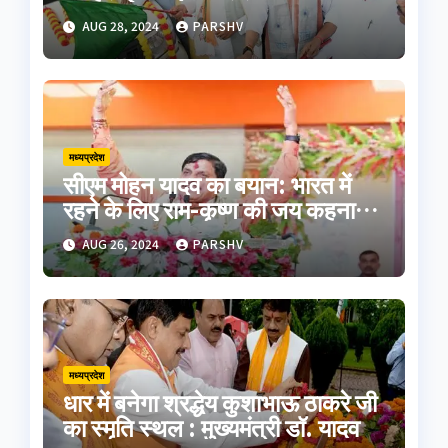
AUG 28, 2024
PARSHV
मध्यप्रदेश
सीएम मोहन यादव का बयान: भारत में
रहने के लिए राम-कृष्ण की जय कहना
होगा
AUG 26, 2024
PARSHV
मध्यप्रदेश
धार में बनेगा श्रद्धेय कुशाभाऊ ठाकरे जी
का स्मृति स्थल : मुख्यमंत्री डॉ. यादव