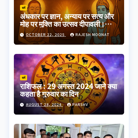
धर्म
अंधकार पर ज्ञान, अन्याय पर सत्य और
मोह पर मुक्ति का उत्सव दीपावली।
भारतीय परंपरा का यह त्योहार
OCTOBER 22, 2025
RAJESH MOONAT
आत्मप्रकाश का प्रतीक है
धर्म
राशिफल : 29 अगस्त 2024 जाने क्या
कहता है गुरुवार का दिन
AUGUST 28, 2024
PARSHV