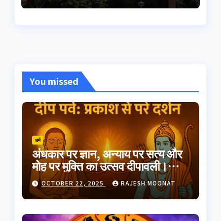
You missed
धर्म
अंधकार पर ज्ञान, अन्याय पर सत्य और
मोह पर मुक्ति का उत्सव दीपावली।
भारतीय परंपरा का यह त्योहार
OCTOBER 22, 2025
RAJESH MOONAT
आत्मप्रकाश का प्रतीक है