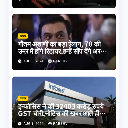
व्यापार
गौतम अडाणी का बड़ा ऐलान, 70 की
उम्र में होंगे रिटायर,इन्हें सौंप देंगे अरबों
की कंपनी
AUG 5, 2024
PARSHV
व्यापार
इन्फोसिस ने की 32403 करोड़ रुपये
GST चोरी,नोटिस की खबर आते ही
शेयर गिरे
AUG 1, 2024
PARSHV