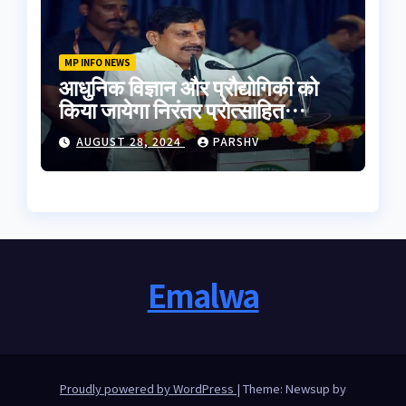
MP INFO NEWS
आधुनिक विज्ञान और प्रौद्योगिकी को
किया जायेगा निरंतर प्रोत्साहित
-मुख्यमंत्री डॉ. यादव
AUGUST 28, 2024
PARSHV
Emalwa
Proudly powered by WordPress
|
Theme: Newsup by