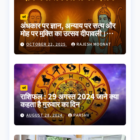
धर्म
अंधकार पर ज्ञान, अन्याय पर सत्य और
मोह पर मुक्ति का उत्सव दीपावली।
भारतीय परंपरा का यह त्योहार
OCTOBER 22, 2025
RAJESH MOONAT
आत्मप्रकाश का प्रतीक है
धर्म
राशिफल : 29 अगस्त 2024 जाने क्या
कहता है गुरुवार का दिन
AUGUST 28, 2024
PARSHV