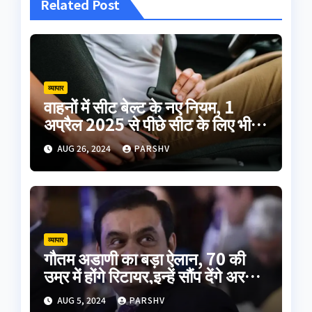
Related Post
व्यापार
वाहनों में सीट बेल्ट के नए नियम, 1
अप्रैल 2025 से पीछे सीट के लिए भी
अनिवार्य
AUG 26, 2024
PARSHV
व्यापार
गौतम अडाणी का बड़ा ऐलान, 70 की
उम्र में होंगे रिटायर,इन्हें सौंप देंगे अरबों
की कंपनी
AUG 5, 2024
PARSHV