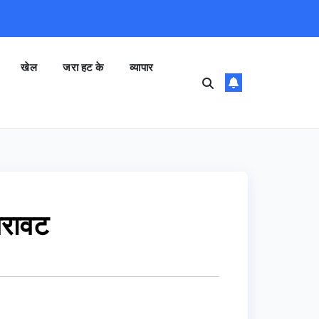
खेल
जरा हट के
व्यापार
गिरावट