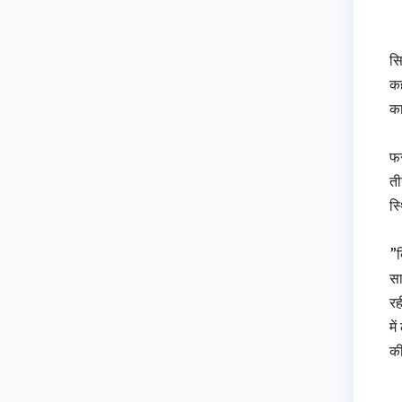
सि
कह
का
फर
ती
स्
”ब
सा
रह
मे
की