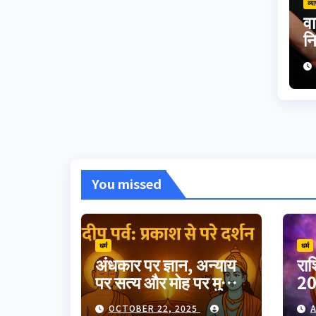
व्य
वा
न
पी
अन
You missed
धर्म
धर्म
अंधकार पर ज्ञान, अन्याय
रा
पर सत्य और मोह पर मुक्ति
20
का उत्सव दीपावली।
गुर
OCTOBER 22, 2025
A