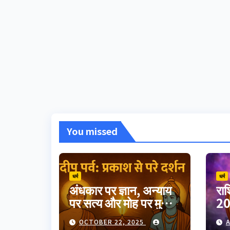
You missed
धर्म
धर्म
अंधकार पर ज्ञान, अन्याय
रा
पर सत्य और मोह पर मुक्ति
20
का उत्सव दीपावली।
गुर
OCTOBER 22, 2025
A
भारतीय परंपरा का यह