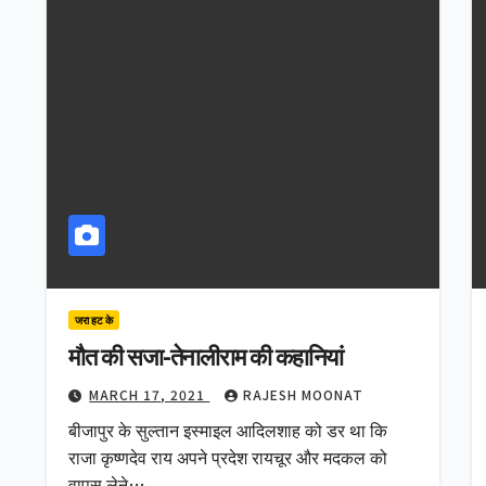
जरा हट के
मौत की सजा-तेनालीराम की कहानियां
MARCH 17, 2021
RAJESH MOONAT
बीजापुर के सुल्तान इस्माइल आदिलशाह को डर था कि
राजा कृष्णदेव राय अपने प्रदेश रायचूर और मदकल को
वापस लेने…