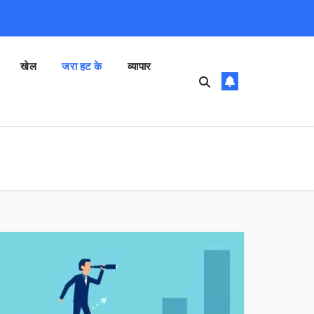
खेल
जरा हट के
व्यापार