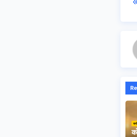
Re
मन
को