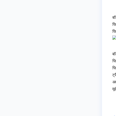
बॉ
फि
फि
बॉ
फि
फि
ट्
अक
मू