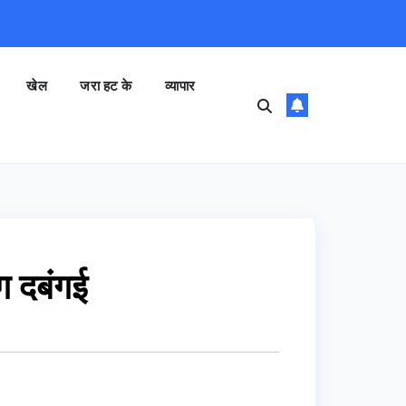
खेल
जरा हट के
व्यापार
ंग दबंगई