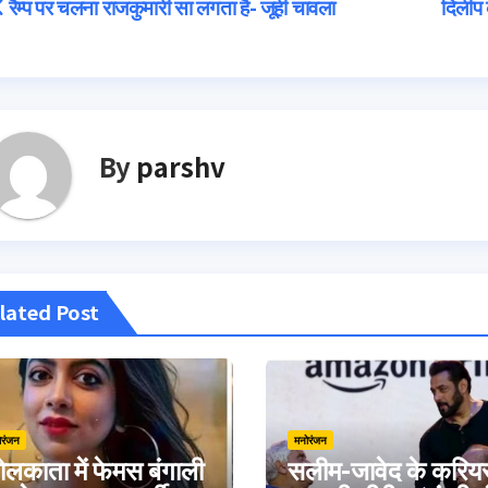
Post
रैम्प पर चलना राजकुमारी सा लगता है- जूही चावला
दिलीप 
navigation
By
parshv
lated Post
ोरंजन
मनोरंजन
लकाता में फेमस बंगाली
सलीम-जावेद के करिय