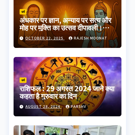
धर्म
अंधकार पर ज्ञान, अन्याय पर सत्य और
मोह पर मुक्ति का उत्सव दीपावली।
भारतीय परंपरा का यह त्योहार
OCTOBER 22, 2025
RAJESH MOONAT
आत्मप्रकाश का प्रतीक है
धर्म
राशिफल : 29 अगस्त 2024 जाने क्या
कहता है गुरुवार का दिन
AUGUST 28, 2024
PARSHV