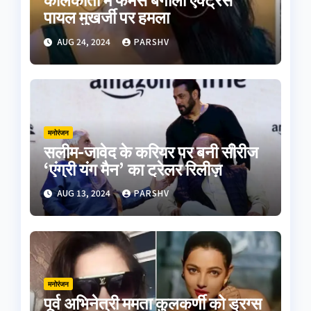
पायल मुखर्जी पर हमला
AUG 24, 2024
PARSHV
मनोरंजन
सलीम-जावेद के करियर पर बनी सीरीज
‘एंग्री यंग मैन’ का ट्रेलर रिलीज़
AUG 13, 2024
PARSHV
मनोरंजन
पूर्व अभिनेत्री ममता कुलकर्णी को ड्रग्स