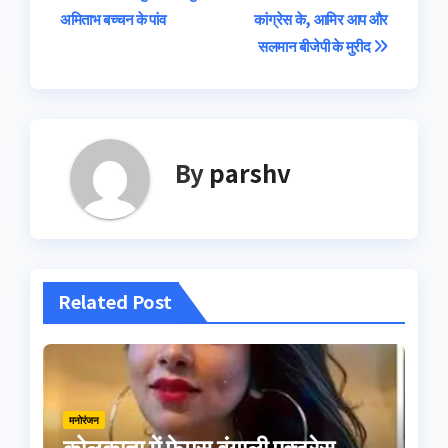
अमिताभ बच्‍चन के पांव
कांग्रेस के, आमिर आप और
navigation
सलमान बीजेपी के मुरीद
By
parshv
Related Post
मनोरंजन
कोलकाता में फेमस बंगाली एक्ट्रेस