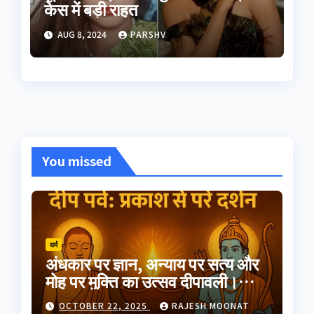
केस में बड़ी राहत
AUG 8, 2024
PARSHV
You missed
धर्म
अंधकार पर ज्ञान, अन्याय पर सत्य और
मोह पर मुक्ति का उत्सव दीपावली।
भारतीय परंपरा का यह त्योहार
OCTOBER 22, 2025
RAJESH MOONAT