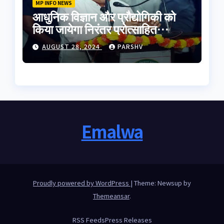
MP INFO NEWS
आधुनिक विज्ञान और प्रौद्योगिकी को
किया जायेगा निरंतर प्रोत्साहित
-मुख्यमंत्री डॉ. यादव
AUGUST 28, 2024
PARSHV
Emalwa
Proudly powered by WordPress
|
Theme: Newsup by
Themeansar
.
RSS Feeds
Press Releases