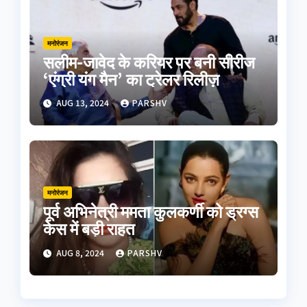
मनोरंजन
सलीम-जावेद के करियर पर बनी सीरीज
‘एंग्री यंग मैन’ का ट्रेलर रिलीज़
AUG 13, 2024
PARSHV
मनोरंजन
पूर्व अभिनेत्री ममता कुलकर्णी को ड्रग्स
केस में बड़ी राहत
AUG 8, 2024
PARSHV