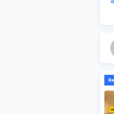
Re
मन