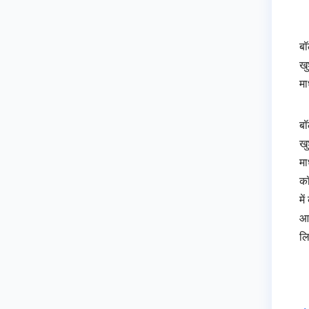
बॉ
खु
मा
बॉ
खु
मा
कॉ
मे
आत
लि