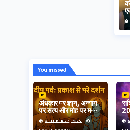
को
एक
ह
You missed
धर्म
धर्म
अंधकार पर ज्ञान, अन्याय
रा
पर सत्य और मोह पर मुक्ति
20
का उत्सव दीपावली।
गुर
OCTOBER 22, 2025
A
भारतीय परंपरा का यह
RAJESH MOONAT
PAR