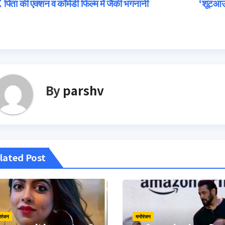
Post
पिता की एक्शन व कॉमेडी फिल्म में जैकी भगनानी
‘शूटआउट 
navigation
By
parshv
lated Post
ोरंजन
मनोरंजन