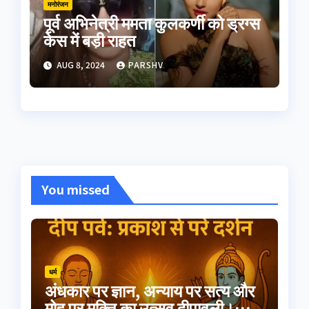
मनोरंजन
पूर्व अभिनेत्री ममता कुलकर्णी को ड्रग्स
केस में बड़ी राहत
AUG 8, 2024
PARSHV
You missed
धर्म
अंधकार पर ज्ञान, अन्याय पर सत्य और
मोह पर मुक्ति का उत्सव दीपावली।