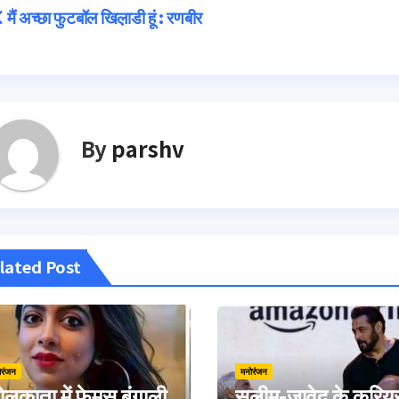
Post
मैं अच्छा फुटबॉल खिल़ाडी हूं : रणबीर
navigation
By
parshv
lated Post
ोरंजन
मनोरंजन
लकाता में फेमस बंगाली
सलीम-जावेद के करिय