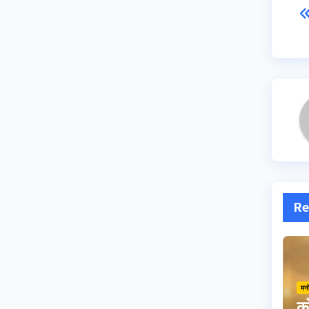
Re
मन
को