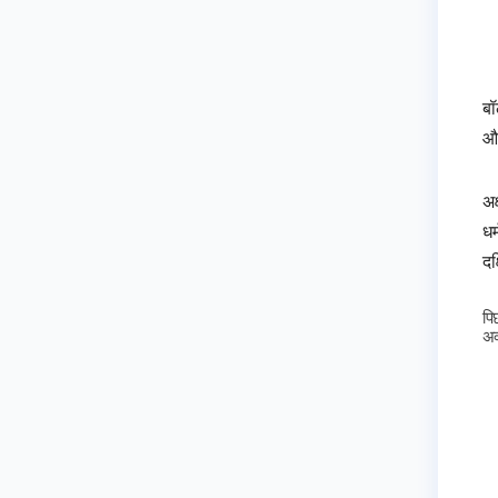
बॉ
और
अक
धर
दक
पि
अक्