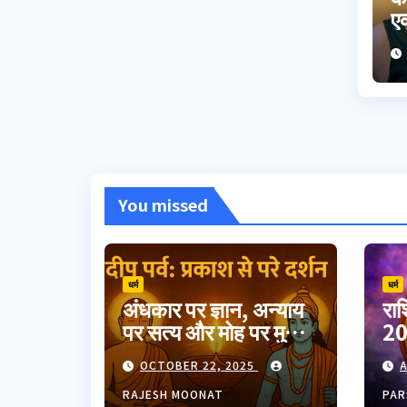
एक
ह
You missed
धर्म
धर्म
अंधकार पर ज्ञान, अन्याय
रा
पर सत्य और मोह पर मुक्ति
20
का उत्सव दीपावली।
गुर
OCTOBER 22, 2025
A
भारतीय परंपरा का यह
त्योहार आत्मप्रकाश का
RAJESH MOONAT
PAR