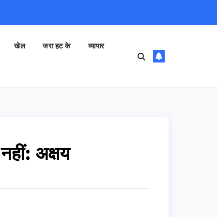
खेल
जरा हट के
व्यापार
नहीं: अक्षय