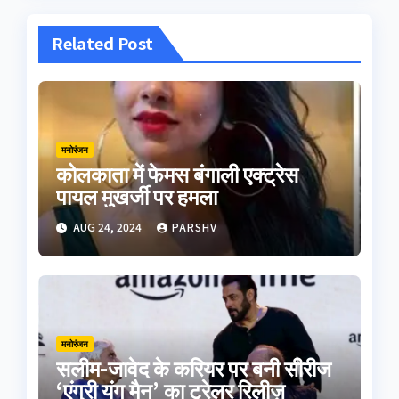
Related Post
मनोरंजन
कोलकाता में फेमस बंगाली एक्ट्रेस
पायल मुखर्जी पर हमला
AUG 24, 2024
PARSHV
मनोरंजन
सलीम-जावेद के करियर पर बनी सीरीज
‘एंग्री यंग मैन’ का ट्रेलर रिलीज़