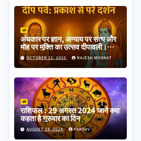
धर्म
अंधकार पर ज्ञान, अन्याय पर सत्य और
मोह पर मुक्ति का उत्सव दीपावली।
भारतीय परंपरा का यह त्योहार
OCTOBER 22, 2025
RAJESH MOONAT
आत्मप्रकाश का प्रतीक है
धर्म
राशिफल : 29 अगस्त 2024 जाने क्या
कहता है गुरुवार का दिन
AUGUST 28, 2024
PARSHV