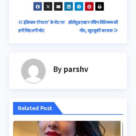
Post
इंडियाज रॉ स्टार’ के सेट पर
हॉलीवुड एक्टर रॉबिन विलियम्स की
हनी सिंह लगी चोट
मौत, खुदकुशी का शक
navigation
By
parshv
Related Post