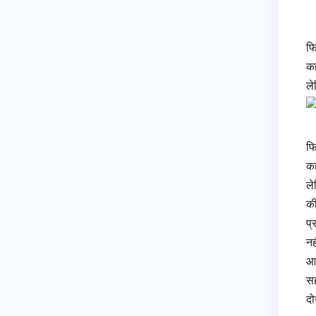
फि
कह
ले
फि
कह
ले
की
प्
नह
आद
सह
दो