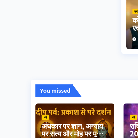
मन
को
एक
ह
You missed
धर्म
धर्म
अंधकार पर ज्ञान, अन्याय
रा
पर सत्य और मोह पर मुक्ति
20