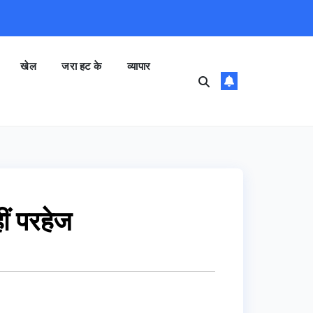
खेल
जरा हट के
व्यापार
हीं परहेज