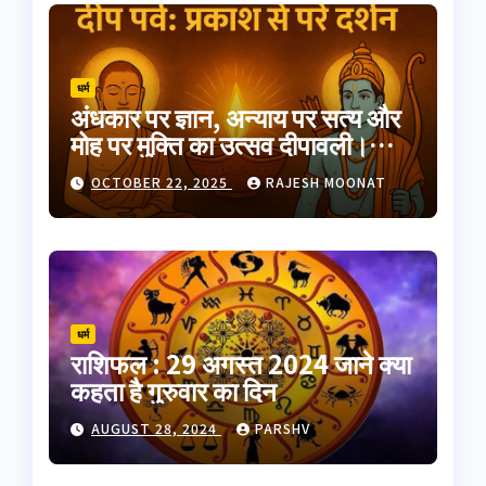
धर्म
अंधकार पर ज्ञान, अन्याय पर सत्य और
मोह पर मुक्ति का उत्सव दीपावली।
भारतीय परंपरा का यह त्योहार
OCTOBER 22, 2025
RAJESH MOONAT
आत्मप्रकाश का प्रतीक है
धर्म
राशिफल : 29 अगस्त 2024 जाने क्या
कहता है गुरुवार का दिन
AUGUST 28, 2024
PARSHV