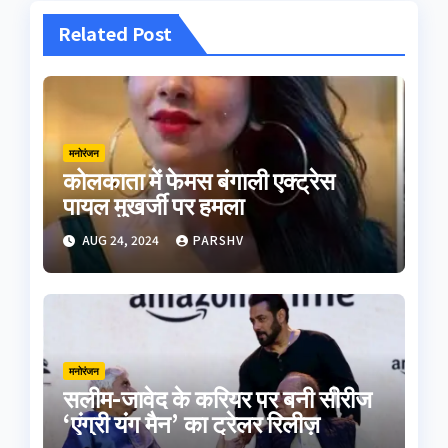
Related Post
मनोरंजन
कोलकाता में फेमस बंगाली एक्ट्रेस
पायल मुखर्जी पर हमला
AUG 24, 2024
PARSHV
मनोरंजन
सलीम-जावेद के करियर पर बनी सीरीज
‘एंग्री यंग मैन’ का ट्रेलर रिलीज़