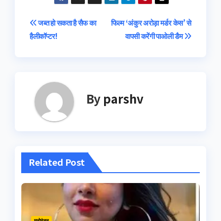
Post
जब्त हो सकता है सैफ का
फिल्म ‘अंकुर अरोड़ा मर्डर केस’ से
हैलीकॉप्टर!
वापसी करेंगी पाओली डैम
navigation
By
parshv
Related Post
मनोरंजन