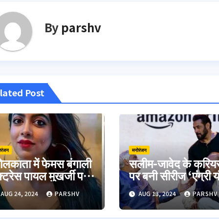
By
parshv
lated Post
ोरंजन
मनोरंजन
लकाता में फेमस बंगाली
सलीम-जावेद के करिय
्ट्रेस पायल मुखर्जी पर
पर बनी सीरीज ‘एंग्री य
मला
मैन’ का ट्रेलर रिलीज़
AUG 24, 2024
PARSHV
AUG 13, 2024
PARSHV