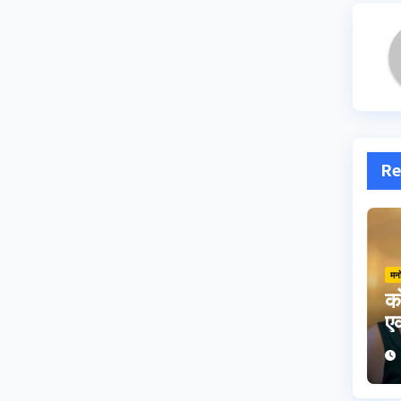
Re
मन
को
एक
ह