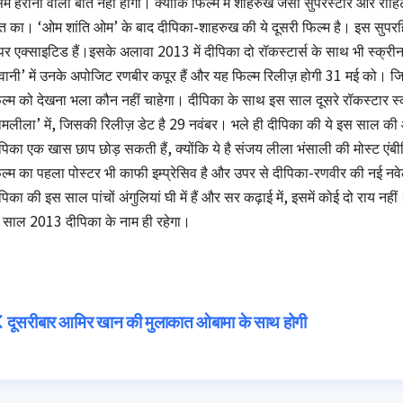
में हैरानी वाली बात नहीं होगी। क्‍योंकि फिल्म में शाहरुख जैसा सुपरस्टार और र
त का। ‘ओम शांति ओम’ के बाद दीपिका-शाहरुख की ये दूसरी फिल्म है। इस सुपरह
पर एक्साइटिड हैं।इसके अलावा 2013 में दीपिका दो रॉकस्टार्स के साथ भी स्‍क्री
वानी’ में उनके अपोजिट रणबीर कपूर हैं और यह फिल्‍म रिलीज़ होगी 31 मई को। जि
ल्म को देखना भला कौन नहीं चाहेगा। दीपिका के साथ इस साल दूसरे रॉकस्टार स्‍
ामलीला’ में, जिसकी रिलीज़ डेट है 29 नवंबर। भले ही दीपिका की ये इस साल की
पिका एक खास छाप छोड़ सकती हैं, क्योंकि ये है संजय लीला भंसाली की मोस्ट एंबी
ल्म का पहला पोस्टर भी काफी इम्प्रेसिव है और उपर से दीपिका-रणवीर की नई नवे
पिका की इस साल पांचों अंगुलियां घी में हैं और सर कढ़ाई में, इसमें कोई दो राय नह
 साल 2013 दीपिका के नाम ही रहेगा।
Post
दूसरीबार आमिर खान की मुलाकात ओबामा के साथ होगी
navigation