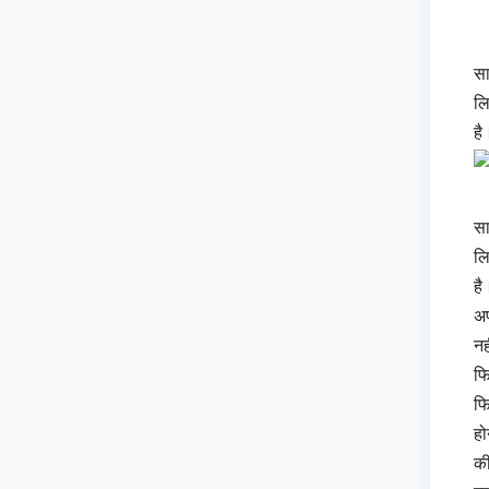
सा
लि
है
सा
लि
है
अप
नह
फि
फि
हो
की