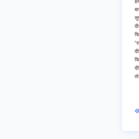
इस
बा
सु
दी
फि
‘र
दी
फि
दी
तो