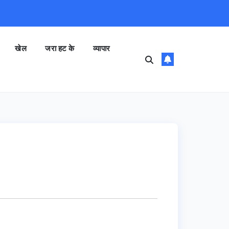
खेल
जरा हट के
व्यापार