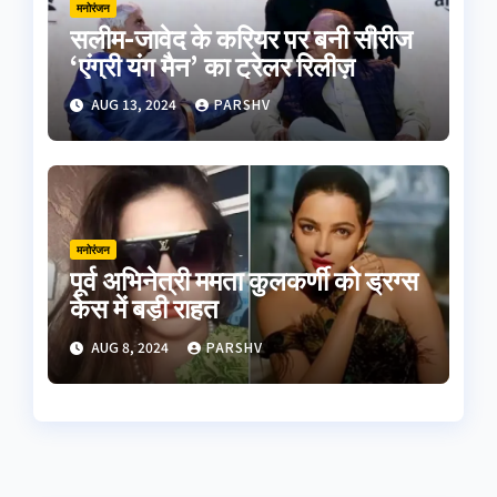
मनोरंजन
सलीम-जावेद के करियर पर बनी सीरीज
‘एंग्री यंग मैन’ का ट्रेलर रिलीज़
AUG 13, 2024
PARSHV
मनोरंजन
पूर्व अभिनेत्री ममता कुलकर्णी को ड्रग्स
केस में बड़ी राहत
AUG 8, 2024
PARSHV