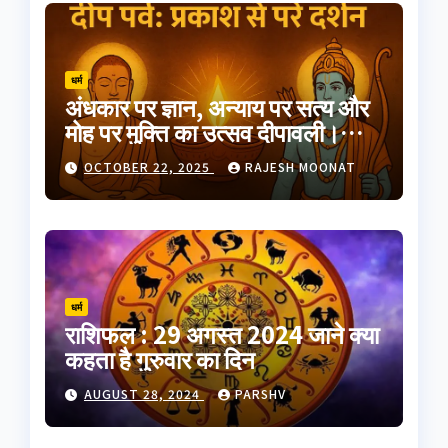
धर्म
अंधकार पर ज्ञान, अन्याय पर सत्य और
मोह पर मुक्ति का उत्सव दीपावली।
भारतीय परंपरा का यह त्योहार
OCTOBER 22, 2025
RAJESH MOONAT
आत्मप्रकाश का प्रतीक है
धर्म
राशिफल : 29 अगस्त 2024 जाने क्या
कहता है गुरुवार का दिन
AUGUST 28, 2024
PARSHV