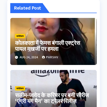
Related Post
मनोरंजन
कोलकाता में फेमस बंगाली एक्ट्रेस
पायल मुखर्जी पर हमला
AUG 24, 2024
PARSHV
मनोरंजन
सलीम-जावेद के करियर पर बनी सीरीज
‘एंग्री यंग मैन’ का ट्रेलर रिलीज़