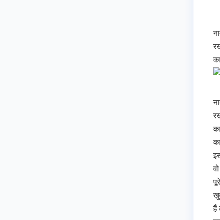
ना
रख
का
ना
रख
का
का
इस
वो
पू
खु
है