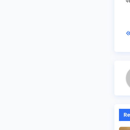
पर
Re