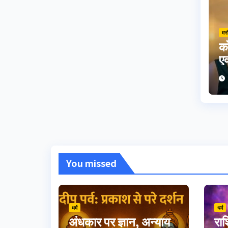
मन
को
एक
ह
You missed
धर्म
धर्म
अंधकार पर ज्ञान, अन्याय
रा