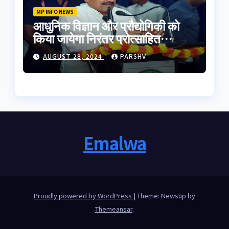
MP INFO NEWS
आधुनिक विज्ञान और प्रौद्योगिकी को
किया जायेगा निरंतर प्रोत्साहित
-मुख्यमंत्री डॉ. यादव
AUGUST 28, 2024
PARSHV
Emalwa
Proudly powered by WordPress
|
Theme: Newsup by
Themeansar
.