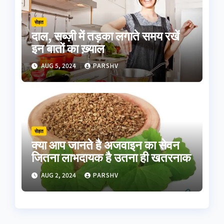
सेहत
दाल, सब्ज़ी में तड़का लगाते समय रखें
इन बातों का ख़्याल
AUG 5, 2024
PARSHV
सेहत
क्या आप जानते है अजवाइन का सेवन
जितना लाभदायक है उतना ही खतरनाक
AUG 2, 2024
PARSHV