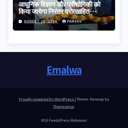
आधुनिक विज्ञान और प्रौद्योगिकी को
किया जायेगा निरंतर प्रोत्साहित
-मुख्यमंत्री डॉ. यादव
AUGUST 28, 2024
PARSHV
Emalwa
Proudly powered by WordPress
|
Theme: Newsup by
Themeansar
.
RSS Feeds
Press Releases