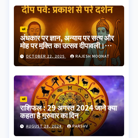
धर्म
अंधकार पर ज्ञान, अन्याय पर सत्य और
मोह पर मुक्ति का उत्सव दीपावली।
भारतीय परंपरा का यह त्योहार
OCTOBER 22, 2025
RAJESH MOONAT
आत्मप्रकाश का प्रतीक है
धर्म
राशिफल : 29 अगस्त 2024 जाने क्या
कहता है गुरुवार का दिन
AUGUST 28, 2024
PARSHV