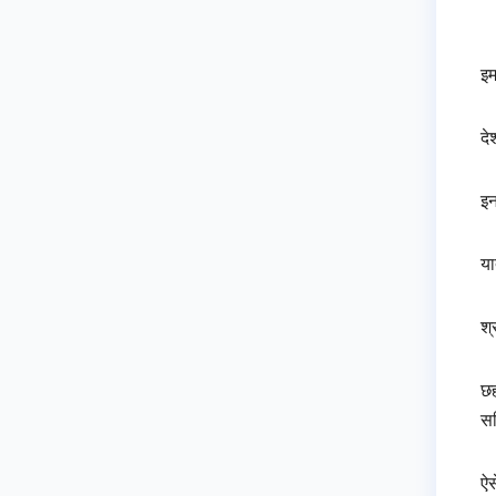
इम
दे
इन
या
श्
छह
सर
ऐस