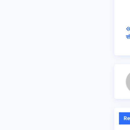
सं
Re