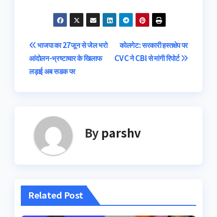
Post
भाजपा का 27जून से जेल भरो
कोलगेट: सरकारी हस्तक्षेप पर
आंदोलन-भ्रष्टाचार के खिलाफ
CVC ने CBI से मांगी रिपोर्ट
navigation
लड़ाई अब सडक पर
By
parshv
Related Post