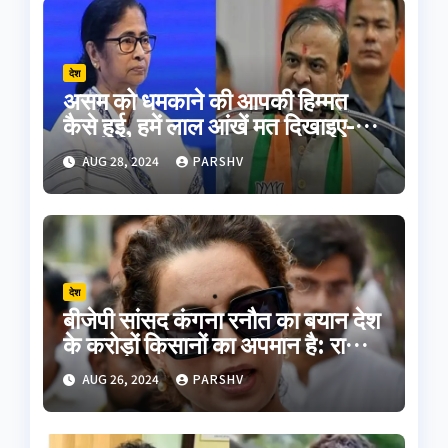
देश
असम को धमकाने की आपकी हिम्मत
कैसे हुई, हमें लाल आंखें मत दिखाइए-
हिमंत बिस्वा सरमा
AUG 28, 2024
PARSHV
देश
बीजेपी सांसद कंगना रनौत का बयान देश
के करोड़ों किसानों का अपमान है: राकेश
टिकैत
AUG 26, 2024
PARSHV