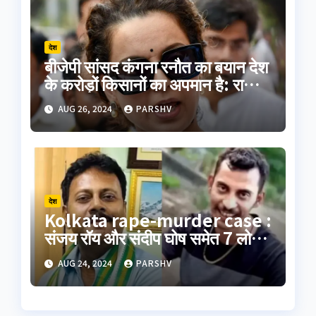
देश
बीजेपी सांसद कंगना रनौत का बयान देश
के करोड़ों किसानों का अपमान है: राकेश
टिकैत
AUG 26, 2024
PARSHV
देश
Kolkata rape-murder case :
संजय रॉय और संदीप घोष समेत 7 लोगों
का पॉलीग्राफ टेस्ट जारी
AUG 24, 2024
PARSHV