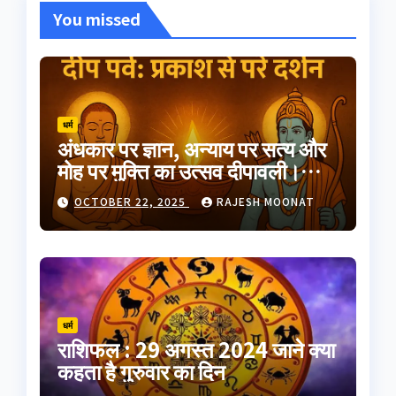
You missed
धर्म
अंधकार पर ज्ञान, अन्याय पर सत्य और
मोह पर मुक्ति का उत्सव दीपावली।
भारतीय परंपरा का यह त्योहार
OCTOBER 22, 2025
RAJESH MOONAT
आत्मप्रकाश का प्रतीक है
धर्म
राशिफल : 29 अगस्त 2024 जाने क्या
कहता है गुरुवार का दिन