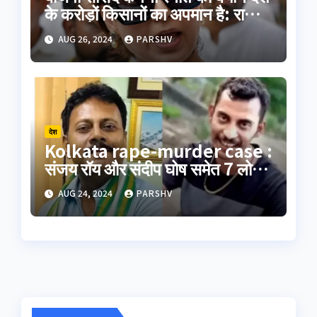
के करोड़ों किसानों का अपमान है: राकेश
टिकैत
AUG 26, 2024
PARSHV
देश
Kolkata rape-murder case :
संजय रॉय और संदीप घोष समेत 7 लोगों
का पॉलीग्राफ टेस्ट जारी
AUG 24, 2024
PARSHV