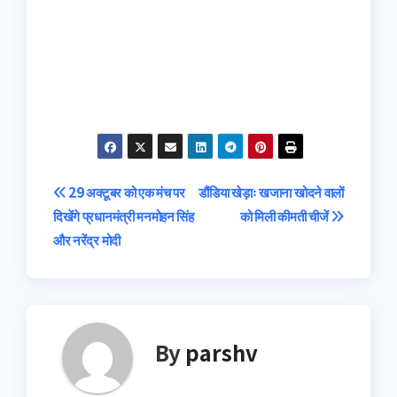
Post
29 अक्टूबर को एक मंच पर
डौंडिया खेड़ाः खजाना खोदने वालों
दिखेंगे प्रधानमंत्री मनमोहन सिंह
को मिली कीमती चीजें
navigation
और नरेंद्र मोदी
By
parshv