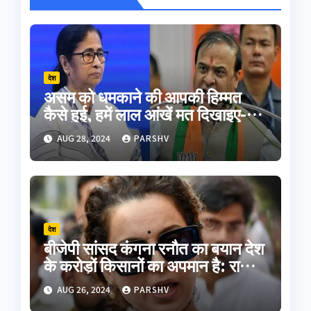
देश
असम को धमकाने की आपकी हिम्मत
कैसे हुई, हमें लाल आंखें मत दिखाइए-
हिमंत बिस्वा सरमा
AUG 28, 2024
PARSHV
देश
बीजेपी सांसद कंगना रनौत का बयान देश
के करोड़ों किसानों का अपमान है: राकेश
टिकैत
AUG 26, 2024
PARSHV