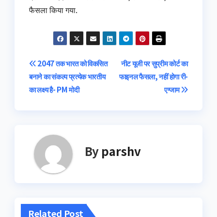
फैसला किया गया.
Post
2047 तक भारत को विकसित
नीट यूजी पर सुप्रीम कोर्ट का
बनाने का संकल्प प्रत्येक भारतीय
फाइनल फैसला, नहीं होगा री-
navigation
का लक्ष्य है- PM मोदी
एग्जाम
By
parshv
Related Post