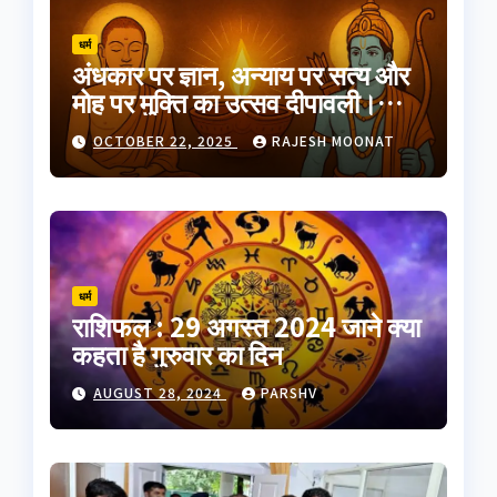
धर्म
अंधकार पर ज्ञान, अन्याय पर सत्य और
मोह पर मुक्ति का उत्सव दीपावली।
भारतीय परंपरा का यह त्योहार
OCTOBER 22, 2025
RAJESH MOONAT
आत्मप्रकाश का प्रतीक है
धर्म
राशिफल : 29 अगस्त 2024 जाने क्या
कहता है गुरुवार का दिन
AUGUST 28, 2024
PARSHV