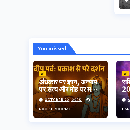
दि
स
You missed
धर्म
धर्म
अंधकार पर ज्ञान, अन्याय
रा
पर सत्य और मोह पर मुक्ति
20
का उत्सव दीपावली।
गुर
OCTOBER 22, 2025
A
भारतीय परंपरा का यह
त्योहार आत्मप्रकाश का
RAJESH MOONAT
PAR
प्रतीक है