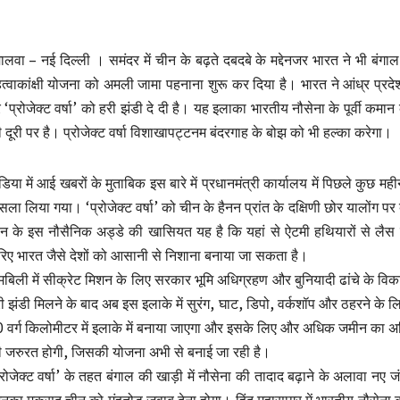
ालवा – नई दिल्‍ली । समंदर में चीन के बढ़ते दबदबे के मद्देनजर भारत ने भी बंगाल
त्वाकांक्षी योजना को अमली जामा पहनाना शुरू कर दिया है। भारत ने आंध्र प्रद
 ‘प्रोजेक्ट वर्षा’ को हरी झंडी दे दी है। यह इलाका भारतीय नौसेना के पूर्वी कमा
 दूरी पर है। प्रोजेक्ट वर्षा विशाखापट्टनम बंदरगाह के बोझ को भी हल्का करेगा।
डिया में आई खबरों के मुताबिक इस बारे में प्रधानमंत्री कार्यालय में पिछले कुछ महीनो
सला लिया गया। ‘प्रोजेक्ट वर्षा’ को चीन के हैनन प्रांत के दक्षिणी छोर यालोंग प
न के इस नौसैनिक अड्डे की खासियत यह है कि यहां से ऐटमी हथियारों से लैस पनड
िए भारत जैसे देशों को आसानी से निशाना बनाया जा सकता है।
मबिली में सीक्रेट मिशन के लिए सरकार भूमि अधिग्रहण और बुनियादी ढांचे के 
ी झंडी मिलने के बाद अब इस इलाके में सुरंग, घाट, डिपो, वर्कशॉप और ठहरने के लि
 वर्ग किलोमीटर में इलाके में बनाया जाएगा और इसके लिए और अधिक जमीन का अधिग
 जरुरत होगी, जिसकी योजना अभी से बनाई जा रही है।
्रोजेक्ट वर्षा’ के तहत बंगाल की खाड़ी में नौसेना की तादाद बढ़ाने के अलावा नए 
नका मकसद चीन को मुंहतोड़ जवाब देना होगा। हिंद महासागर में भारतीय नौसेना 