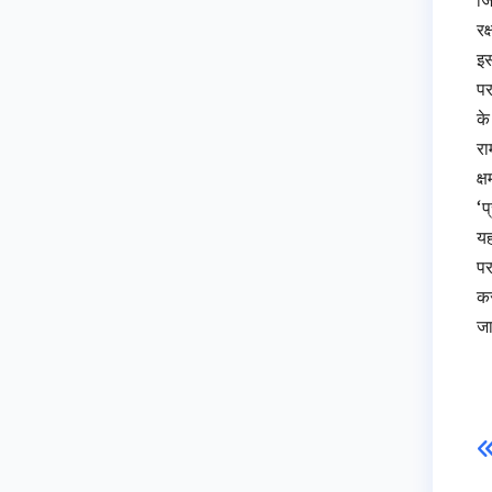
रक
इस
पर
के
रा
क्
‘प
यह
पर
कर
जा