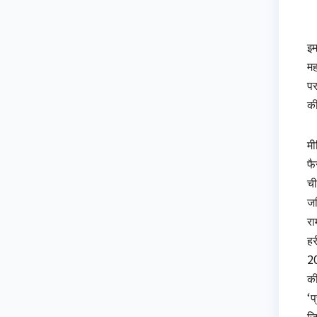
इम
मह
पर
की
मी
फै
ची
जर
रा
हर
20
की
‘प
जि