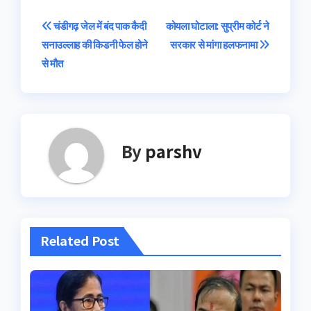
Post
चंडीगढ़ जेल में बंद पाक कैदी
कोयला घोटाला: सुप्रीम कोर्ट ने
सनाउल्लाह की किडनी फेल होने
सरकार से मांगा हलफनामा
navigation
से मौत
By
parshv
Related Post