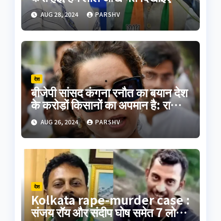
हिमंत बिस्वा सरमा
AUG 28, 2024
PARSHV
देश
बीजेपी सांसद कंगना रनौत का बयान देश
के करोड़ों किसानों का अपमान है: राकेश
टिकैत
AUG 26, 2024
PARSHV
देश
Kolkata rape-murder case :
संजय रॉय और संदीप घोष समेत 7 लोगों