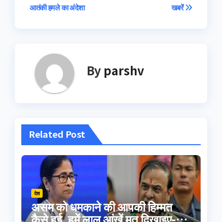
आतंकी हमले का अंदेशा
खबरें
navigation
By
parshv
Related Post
देश
असम को धमकाने की आपकी हिम्मत
कैसे हुई, हमें लाल आंखें मत दिखाइए-