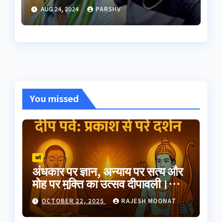
का पॉलीग्राफ टेस्ट जारी
AUG 24, 2024
PARSHV
You missed
धर्म
अंधकार पर ज्ञान, अन्याय पर सत्य और
मोह पर मुक्ति का उत्सव दीपावली।
भारतीय परंपरा का यह त्योहार
OCTOBER 22, 2025
RAJESH MOONAT
आत्मप्रकाश का प्रतीक है