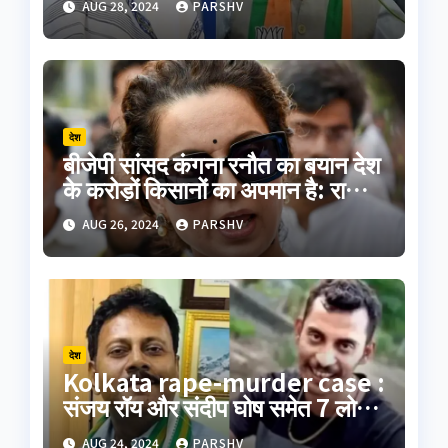
AUG 28, 2024
PARSHV
देश
बीजेपी सांसद कंगना रनौत का बयान देश
के करोड़ों किसानों का अपमान है: राकेश
टिकैत
AUG 26, 2024
PARSHV
देश
Kolkata rape-murder case :
संजय रॉय और संदीप घोष समेत 7 लोगों
का पॉलीग्राफ टेस्ट जारी
AUG 24, 2024
PARSHV