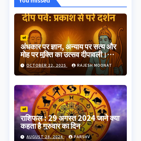
You missed
धर्म
अंधकार पर ज्ञान, अन्याय पर सत्य और
मोह पर मुक्ति का उत्सव दीपावली।
भारतीय परंपरा का यह त्योहार
OCTOBER 22, 2025
RAJESH MOONAT
आत्मप्रकाश का प्रतीक है
धर्म
राशिफल : 29 अगस्त 2024 जाने क्या
कहता है गुरुवार का दिन
AUGUST 28, 2024
PARSHV