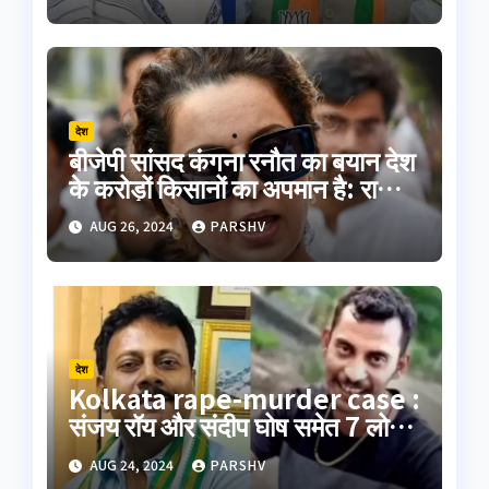
देश
बीजेपी सांसद कंगना रनौत का बयान देश
के करोड़ों किसानों का अपमान है: राकेश
टिकैत
AUG 26, 2024
PARSHV
देश
Kolkata rape-murder case :
संजय रॉय और संदीप घोष समेत 7 लोगों
का पॉलीग्राफ टेस्ट जारी
AUG 24, 2024
PARSHV