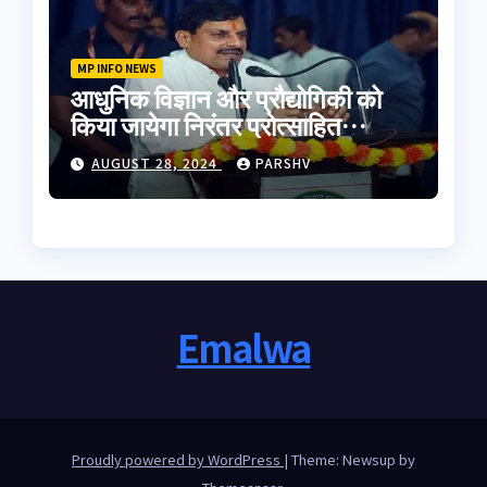
MP INFO NEWS
आधुनिक विज्ञान और प्रौद्योगिकी को
किया जायेगा निरंतर प्रोत्साहित
-मुख्यमंत्री डॉ. यादव
AUGUST 28, 2024
PARSHV
Emalwa
Proudly powered by WordPress
|
Theme: Newsup by