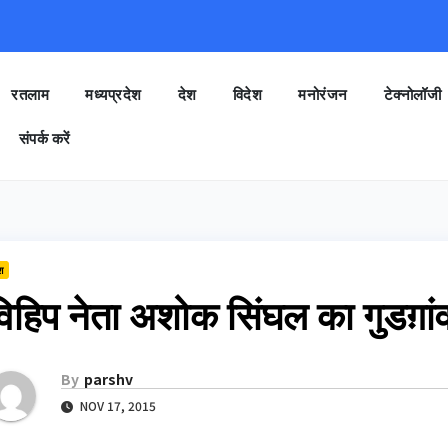
रतलाम
मध्यप्रदेश
देश
विदेश
मनोरंजन
टेक्नोलॉजी
संपर्क करें
श
िहिप नेता अशोक सिंघल का गुडग़ांव
By
parshv
NOV 17, 2015