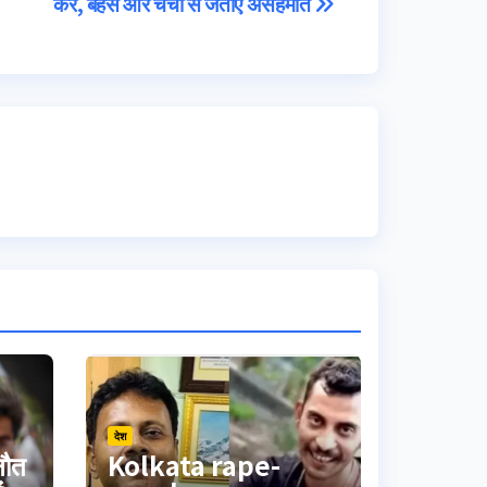
करें, बहस और चर्चा से जताएं असहमति
देश
नौत
Kolkata rape-