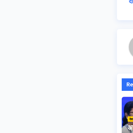
दो
Re
देश
अ