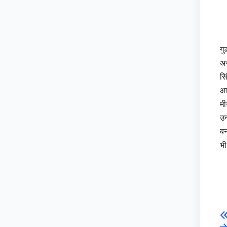
गु
अस
सि
आर
मी
उन
बन
भी