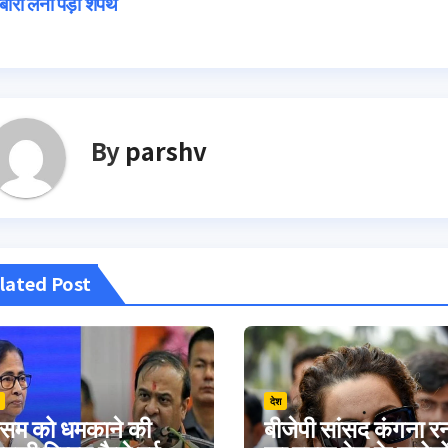
बारा लेनी पड़ी शपथ
navigation
By
parshv
lated Post
देश
सम को धमकाने की
बीजेपी सांसद कंगना र