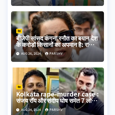
देश
बीजेपी सांसद कंगना रनौत का बयान देश
के करोड़ों किसानों का अपमान है: राकेश
टिकैत
AUG 26, 2024
PARSHV
देश
Kolkata rape-murder case :
संजय रॉय और संदीप घोष समेत 7 लोगों
का पॉलीग्राफ टेस्ट जारी
AUG 24, 2024
PARSHV