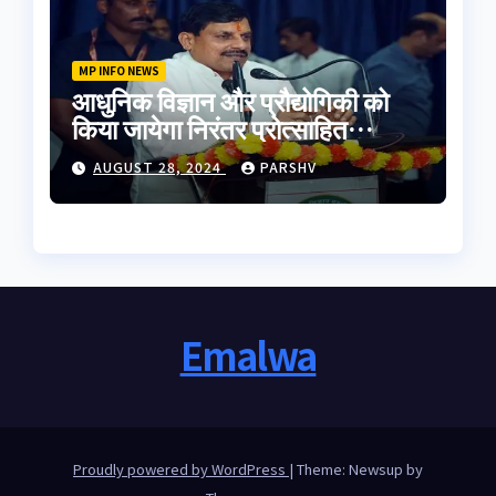
MP INFO NEWS
आधुनिक विज्ञान और प्रौद्योगिकी को
किया जायेगा निरंतर प्रोत्साहित
-मुख्यमंत्री डॉ. यादव
AUGUST 28, 2024
PARSHV
Emalwa
Proudly powered by WordPress
|
Theme: Newsup by