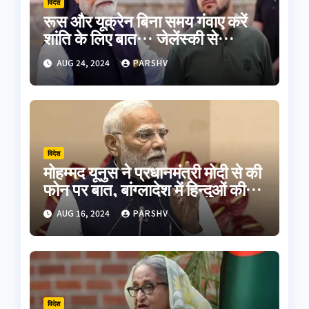
विदेश
रूस और यूक्रेन बिना समय गंवाए करें
शांति के लिए बात… जेलेंस्की से
मुलाकात के बाद बोले पीएम मोदी
AUG 24, 2024
PARSHV
विदेश
मोहम्मद यूनुस ने प्रधानमंत्री मोदी से की
फोन पर बात, बांग्लादेश में हिन्दुओं की
सुरक्षा का दिलाया भरोसा
AUG 16, 2024
PARSHV
विदेश